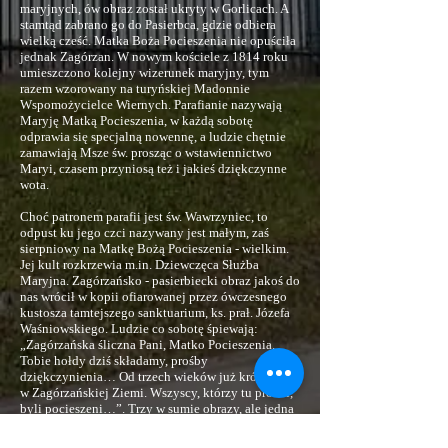
maryjnych, ów obraz został ukryty w Gorlicach. A
stamtąd zabrano go do Pasierbca, gdzie odbiera
wielką cześć. Matka Boża Pocieszenia nie opuściła
jednak Zagórzan. W nowym kościele z 1814 roku
umieszczono kolejny wizerunek maryjny, tym
razem wzorowany na turyńskiej Madonnie
Wspomożycielce Wiernych. Parafianie nazywają
Maryję Matką Pocieszenia, w każdą sobotę
odprawia się specjalną nowennę, a ludzie chętnie
zamawiają Msze św. prosząc o wstawiennictwo
Maryi, czasem przyniosą też i jakieś dziękczynne
wota.
Choć patronem parafii jest św. Wawrzyniec, to
odpust ku jego czci nazywany jest małym, zaś
sierpniowy na Matkę Bożą Pocieszenia - wielkim.
Jej kult rozkrzewia m.in. Dziewczęca Służba
Maryjna. Zagórzańsko - pasierbiecki obraz jakoś do
nas wrócił w kopii ofiarowanej przez ówczesnego
kustosza tamtejszego sanktuarium, ks. prał. Józefa
Waśniowskiego. Ludzie co sobotę śpiewają:
„Zagórzańska śliczna Pani, Matko Pocieszenia.
Tobie hołdy dziś składamy, prośby
dziękczynienia… Od trzech wieków już królujesz
w Zagórzańskiej Ziemi. Wszyscy, którzy tu prosili,
byli pocieszeni…”. Trzy w sumie obrazy, ale jedna
Maryja - tak można by oddać maryjny charakter
parafii, który nie przybladł, choć zmieniały się owe