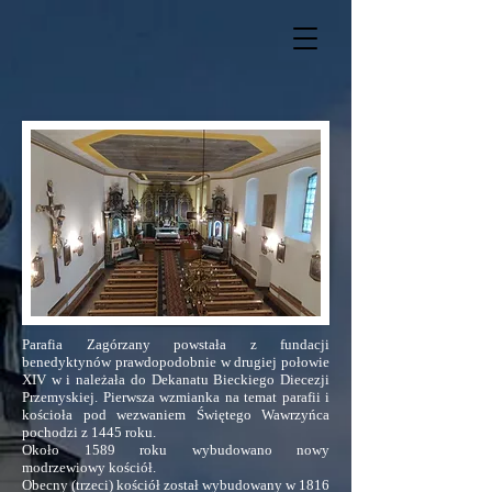
Parafia Zagórzany powstała z fundacji
benedyktynów prawdopodobnie w drugiej połowie
XIV w i należała do Dekanatu Bieckiego Diecezji
Przemyskiej. Pierwsza wzmianka na temat parafii i
kościoła pod wezwaniem Świętego Wawrzyńca
pochodzi z 1445 roku.
Około 1589 roku wybudowano nowy
modrzewiowy kościół.
Obecny (trzeci) kościół został wybudowany w 1816