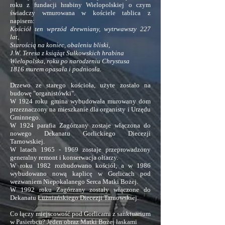
roku z fundacji hrabiny Wielopolskiej o czym
świadczy wmurowana w kościele tablica z
napisem:
Kościół ten wprzód drewniany, wytrwawszy 227
lat,
Starością na koniec, obaleniu bliski,
J.W. Teresa z książąt Sułkowskich hrabina
Wielopolska, roku po narodzeniu Chrystusa
1816 murem opasała i podniosła.
Drzewo ze starego kościoła, użyte zostało na
budowę "organistówki".
W 1924 roku gmina wybudowała murowany dom
przeznaczony na mieszkanie dla organisty i Urzędu
Gminnego.
W 1924 parafia Zagórzany zostaje włączona do
nowego Dekanatu Gorlickiego Diecezji
Tarnowskiej.
W latach 1965 - 1969 zostaje przeprowadzony
generalny remont i konserwacja ołtarzy.
W roku 1982 rozbudowano kościół, a w 1986
wybudowano nową kaplicę w Gorlicach pod
wezwaniem Niepokalanego Serca Matki Bożej.
W 1992 roku Zagórzany zostały włączone do
Dekanatu Łużniańskiego Diecezji Tarnowskiej.
Co łączy miejscowość pod Gorlicami z sanktuarium
w Pasierbcu? Jeden obraz Matki Bożej łaskami