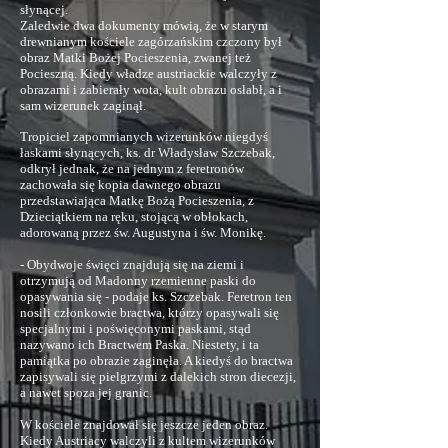
słynącej.
Zaledwie dwa dokumenty mówią, że w starym
drewnianym kościele zagórzańskim czczony był
obraz Matki Bożej Pocieszenia, zwanej też
Pocieszną. Kiedy władze austriackie walczyły z
obrazami i zabierały wota, kult obrazu osłabł, a i
sam wizerunek zaginął.
Tropiciel zapomnianych wizerunków niegdyś
łaskami słynących, ks. dr Władysław Szczebak,
odkrył jednak, że na jednym z feretronów
zachowała się kopia dawnego obrazu
przedstawiająca Matkę Bożą Pocieszenia, z
Dzieciątkiem na ręku, stojącą w obłokach,
adorowaną przez św. Augustyna i św. Monikę.
- Obydwoje święci znajdują się na ziemi i
otrzymują od Madonny rzemienne paski do
opasywania się - podaje ks. Szczebak. Feretron ten
nosili członkowie bractwa, którzy opasywali się
specjalnymi i poświęconymi paskami, stąd
nazywano ich Bractwem Paska. Niestety, i ta
pamiątka po obrazie zaginęła. A kiedyś do bractwa
zapisywali się pielgrzymi z dalekich stron diecezji,
a nawet spoza jej granic.
W kościele znajdował się jeszcze jeden obraz.
Kiedy Austriacy walczyli z kultem wizerunków