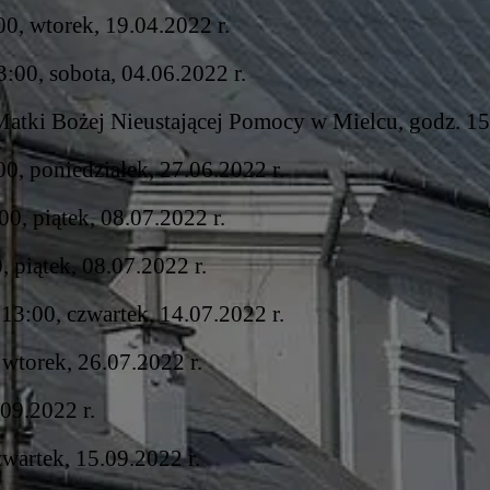
00, wtorek, 19.04.2022 r.
:00, sobota, 04.06.2022 r.
Matki Bożej Nieustającej Pomocy w Mielcu, godz. 1
00, poniedziałek, 27.06.2022 r.
00, piątek, 08.07.2022 r.
, piątek, 08.07.2022 r.
13:00, czwartek, 14.07.2022 r.
 wtorek, 26.07.2022 r.
.09.2022 r.
wartek, 15.09.2022 r.