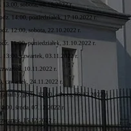
 13:00, sobota, 08.10.2022 r.
dz. 14:00, poniedziałek, 17.10.2022 r.
dz. 12:00, sobota, 22.10.2022 r.
z. 11:00, poniedziałek, 31.10.2022 r.
 13:00, czwartek, 03.11.2022 r.
czwartek, 10.11.2022 r.
, czwartek, 24.11.2022 r.
rafialny, godz. 13:00, sobota, 03.12.2022 r.
4:00, środa, 07.12.2022 r.
czwartek, 15.12.2022 r.