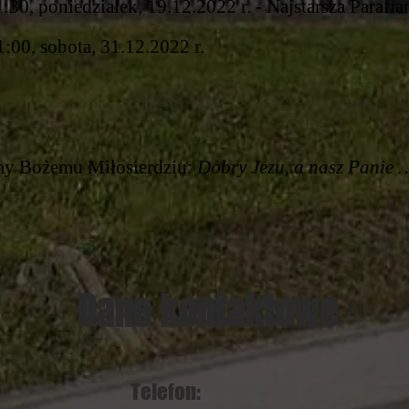
:30, poniedziałek, 19.12.2022 r. - Najstarsza
Parafia
1:00, sobota, 31.12.2
022 r.
ćmy Bożemu Miłosierdziu:
Dobry Jezu, a nasz Panie 
Dane kontaktowe
Telefon: