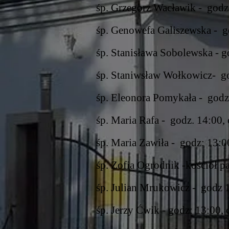
śp. Grzegorz Wacławik - godz.
śp. Genowefa Galiszewska - go
śp. Stanisława Sobolewska - go
śp. Staniwsław Wołkowicz- god
śp. Eleonora Pomykała - godz.
śp. Maria Rafa - godz. 14:00, 
śp. Maria Zawiła - godz: 13:00
śp. Zofia Ogrodnik -kościół pa
śp. Julian Mrukowicz - godz 1
śp. Jerzy Ćwik - godz: 13:00, 