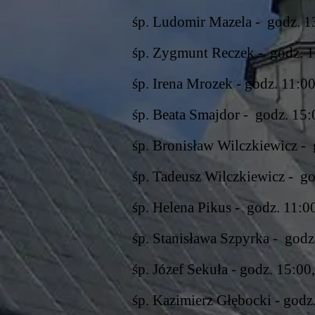
śp. Ludomir Mazela - godz. 13
śp. Zygmunt Reczek - godz. 12
śp. Irena Mrozek - godz. 11:00
śp. Beata Smajdor - godz. 15:
śp. Bronisław Wilczkiewicz - 
śp. Tadeusz Wilczkiewicz - god
śp. Helena Pikus - godz. 11:00
śp. Stanisława Szpyrka - godz.
śp. Józef Sekuła - godz. 15:00
śp. Kazimierz Głębocki - godz.