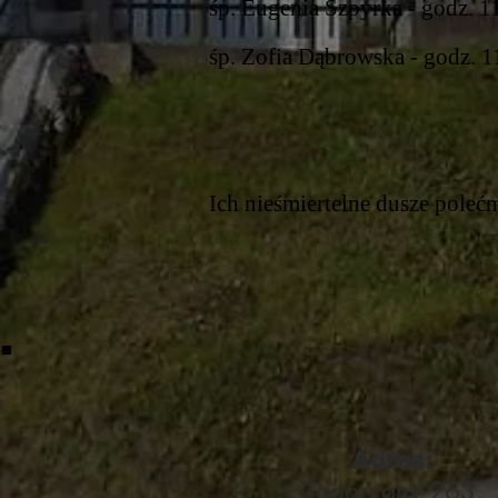
śp. Eugenia Szpyrka - godz. 11
śp. Zofia Dąbrowska - godz. 1
Ich nieśmiertelne dusze pole
Adres:
Zagórzany 263,