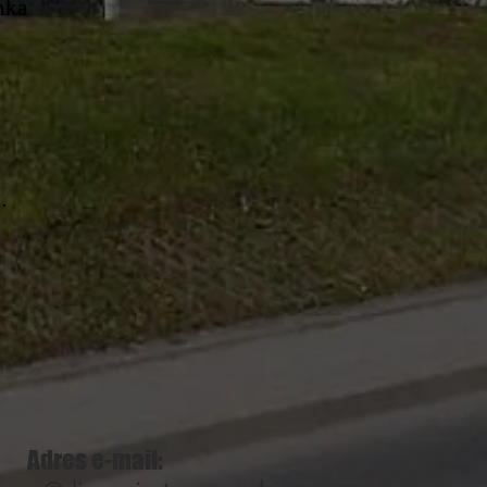
nka
…
Adres e-mail: