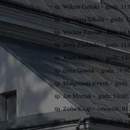
śp. Wiktor Gański - godz. 11:
śp. Apolonia Sekula - godz. 13
śp. Wacław Paterak - Kościół 
śp. Jerzy Zieliński - godz. 11:
śp. Józef Sendecki - godz. 13:
śp. Irena Gawlik - godz. 16:00
śp. Małgorzata Knych - godz. 
śp. Jan Morżak - godz. 13:00,
śp. Zofia Knap - czwartek, 01
śp. Jan Mruk -
godz. 15:00, cz