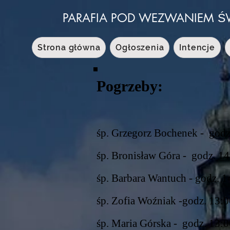
PARAFIA POD WEZWANIEM Ś
Strona główna
Ogłoszenia
Intencje
Pogrzeby:
śp. Grzegorz Bochenek - godz.
śp. Bronisław Góra - godz. 14
śp. Barbara Wantuch - godz. 14
śp. Zofia Woźniak -godz. 13:0
śp. Maria Górska - godz. 13:00