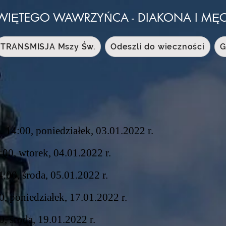
WIĘTEGO WAWRZYŃCA - DIAKONA I M
TRANSMISJA Mszy Św.
Odeszli do wieczności
G
 14:00, poniedziałek, 03.01.2022 r.
:00, wtorek, 04.01.2022 r.
:00, środa, 05.01.2022 r.
0, poniedziałek, 17.01.2022 r.
, środa, 19.01.2022 r.