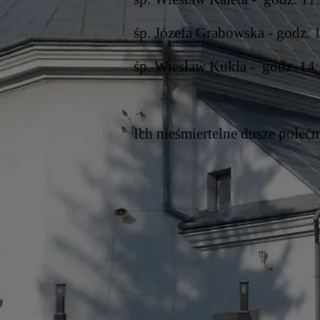
śp. Józefa Grabowska - godz. 1
śp. Wiesław Kukla - go
dz. 14
Ich nieśmiertelne dusze pole