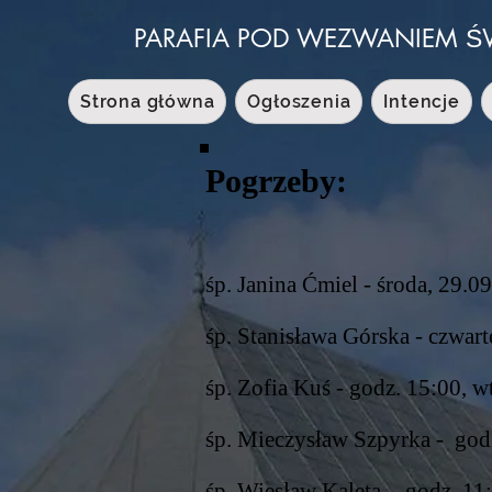
PARAFIA POD WEZWANIEM Ś
Strona główna
Ogłoszenia
Intencje
Pogrzeby:
śp. Janina Ćmiel - środa, 29.09
śp. Stanisława Górska - czwart
śp. Zofia Kuś - godz. 15:00, w
śp. Mieczysław Szpyrka - godz
śp. Wiesław Kaleta - godz. 11: