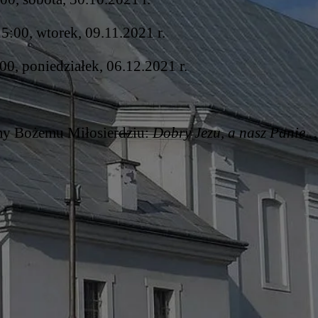
5:00, wtorek, 09.11.2021 r.
:00, poniedziałek, 06.12.2021 r.
ćmy Bożemu Miłosierdziu:
Dobry Jezu, a nasz Panie 