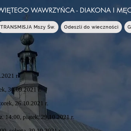
WIĘTEGO WAWRZYŃCA - DIAKONA I M
TRANSMISJA Mszy Św.
Odeszli do wieczności
G
.2021 r.
ek, 30.09.2021 r.
torek, 26.10.2021 r.
. 14:00, piątek, 29.10.2021 r.
00, sobota, 30.10.2021 r.